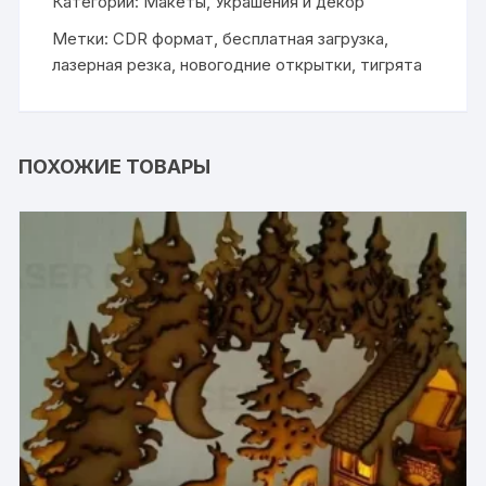
Категории:
Макеты
,
Украшения и декор
Метки:
CDR формат
,
бесплатная загрузка
,
лазерная резка
,
новогодние открытки
,
тигрята
ПОХОЖИЕ ТОВАРЫ