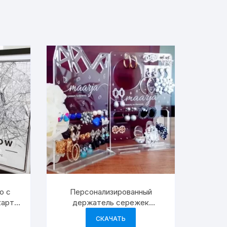
о с
Персонализированный
карты
держатель сережек
подставка для
СКАЧАТЬ
демонстрации ювелирных