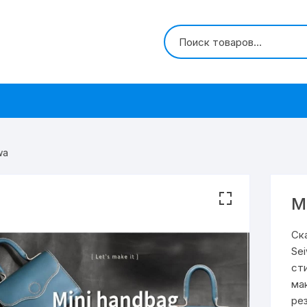
wa
М
Ск
Se
ст
ма
ре