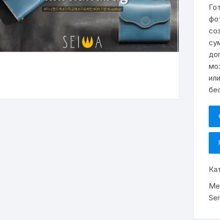
Го
фо
со
су
до
мо
ил
бе
Ка
Ме
Se