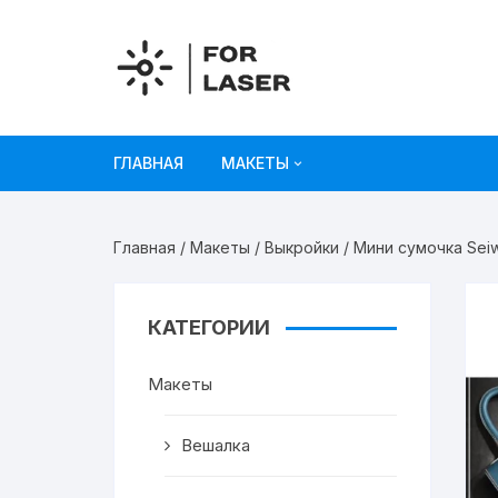
Перейти
к
содержимому
ГЛАВНАЯ
МАКЕТЫ
Рисунки
Главная
/
Макеты
/
Выкройки
/ Мини сумочка Sei
Украшения и декор
Игрушки
КАТЕГОРИИ
Органайзеры
Макеты
Коробки из картона
Вешалка
Мебель