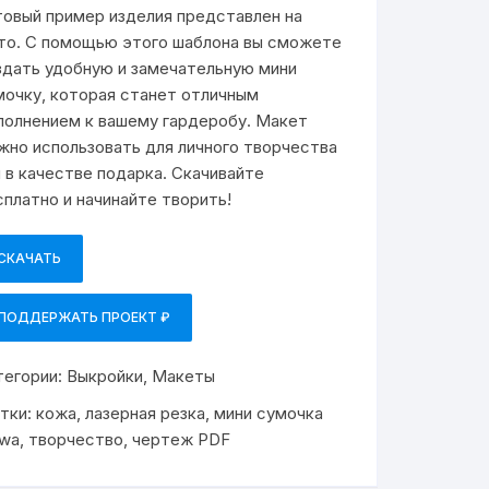
товый пример изделия представлен на
то. С помощью этого шаблона вы сможете
здать удобную и замечательную мини
мочку, которая станет отличным
полнением к вашему гардеробу. Макет
жно использовать для личного творчества
и в качестве подарка. Скачивайте
сплатно и начинайте творить!
СКАЧАТЬ
ПОДДЕРЖАТЬ ПРОЕКТ ₽
тегории:
Выкройки
,
Макеты
тки:
кожа
,
лазерная резка
,
мини сумочка
iwa
,
творчество
,
чертеж PDF