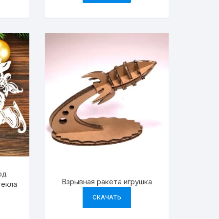
изделий
од
Взрывная ракета игрушка
текла
СКАЧАТЬ