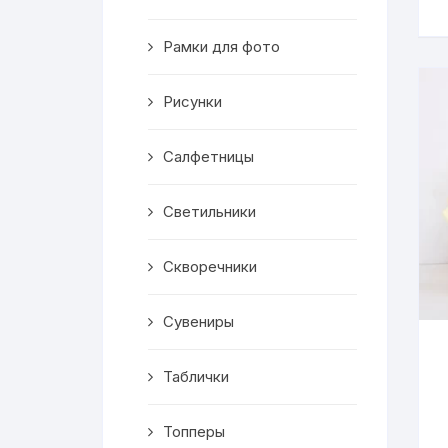
Скворечники
Рамки для фото
Кормушки
Линейки
Рисунки
Медальницы
Салфетницы
Здания
Светильники
Таблички
Скворечники
Выкройки
Сувениры
Вешалка
Таблички
Рисунки
Топперы
Чай