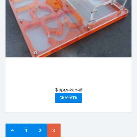
Формикарий
СКАЧАТЬ
←
1
2
3