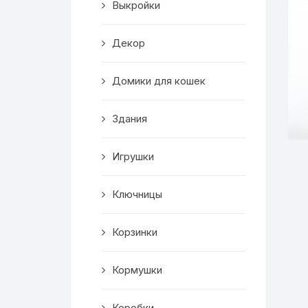
Выкройки
Корзинки
Декор
Часы
Домики для кошек
Рамки для фото
Здания
Светильники
Игрушки
Подставки
Мини бары
Ключницы
Шкатулки
Корзинки
Коробки
Кормушки
Фигуры
Коробки