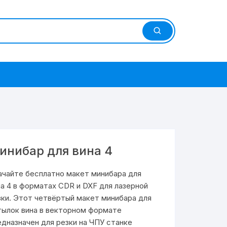
инибар для вина 4
ачайте бесплатно макет минибара для
на 4 в форматах CDR и DXF для лазерной
зки. Этот четвёртый макет минибара для
тылок вина в векторном формате
едназначен для резки на ЧПУ станке