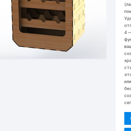
(л
по
Уд
от
4 
фу
ва
со
хр
ст
эт
ил
бе
со
се