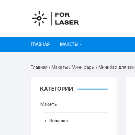
Перейти
к
содержимому
ГЛАВНАЯ
МАКЕТЫ
Рисунки
Главная
/
Макеты
/
Мини бары
/ Минибар для вин
Украшения и декор
Игрушки
КАТЕГОРИИ
Органайзеры
Макеты
Коробки из картона
Вешалка
Мебель