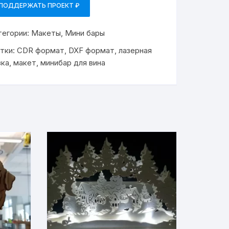
ПОДДЕРЖАТЬ ПРОЕКТ ₽
тегории:
Макеты
,
Мини бары
тки:
CDR формат
,
DXF формат
,
лазерная
зка
,
макет
,
минибар для вина