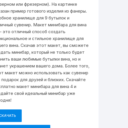
азерном или фрезерном). На картинке
казан пример готового изделия из фанеры.
обное хранилище для 9 бутылок и
личный сувенир. Макет минибара для вина
— это отличный способ создать
нкциональное и стильное хранилище для
шего вина. Скачав этот макет, вы сможете
здать минибар, который не только будет
анить ваши любимые бутылки вина, но и
анет украшением вашего дома. Более того,
от макет можно использовать как сувенир
и подарок для друзей и близких. Скачайте
сплатно макет минибара для вина 4 и
здайте свой идеальный минибар уже
годня!
СКАЧАТЬ