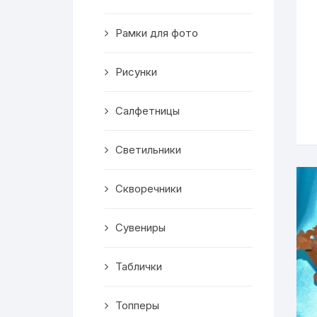
Скворечники
Рамки для фото
Кормушки
Линейки
Рисунки
Медальницы
Салфетницы
Здания
Светильники
Таблички
Скворечники
Выкройки
Сувениры
Вешалка
Таблички
Рисунки
Топперы
Чай