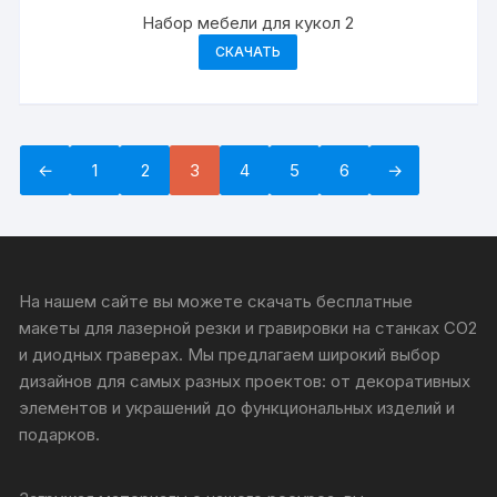
Набор мебели для кукол 2
СКАЧАТЬ
←
1
2
3
4
5
6
→
На нашем сайте вы можете скачать бесплатные
макеты для лазерной резки и гравировки на станках CO2
и диодных граверах. Мы предлагаем широкий выбор
дизайнов для самых разных проектов: от декоративных
элементов и украшений до функциональных изделий и
подарков.