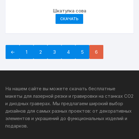
Шкатулка сова
СКАЧАТЬ
←
1
2
3
4
5
6
На нашем сайте вы можете скачать бесплатные
макеты для лазерной резки и гравировки на станках CO2
и диодных граверах. Мы предлагаем широкий выбор
дизайнов для самых разных проектов: от декоративных
элементов и украшений до функциональных изделий и
подарков.