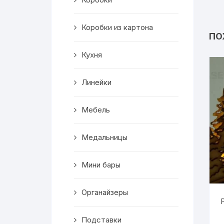
Салфетницы
Коробки из картона
Декор
ПО
Кухня
Ключницы
Транспорт
Линейки
Топперы
Мебель
Чайные домики
Медальницы
Сувениры
Мини бары
Домики для кошек
Органайзеры
Кухня
Подставки