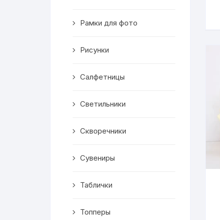
Скворечники
Рамки для фото
Кормушки
Линейки
Рисунки
Медальницы
Салфетницы
Здания
Светильники
Таблички
Скворечники
Выкройки
Сувениры
Вешалка
Таблички
Рисунки
Топперы
Чай