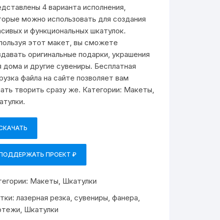
едставлены 4 варианта исполнения,
торые можно использовать для создания
асивых и функциональных шкатулок.
пользуя этот макет, вы сможете
здавать оригинальные подарки, украшения
я дома и другие сувениры. Бесплатная
грузка файла на сайте позволяет вам
чать творить сразу же. Категории: Макеты,
атулки.
СКАЧАТЬ
ПОДДЕРЖАТЬ ПРОЕКТ ₽
тегории:
Макеты
,
Шкатулки
тки:
лазерная резка
,
сувениры
,
фанера
,
ртежи
,
Шкатулки