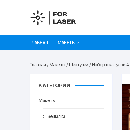
Перейти
к
содержимому
ГЛАВНАЯ
МАКЕТЫ
Рисунки
Главная
/
Макеты
/
Шкатулки
/ Набор шкатулок 4 
Украшения и декор
Игрушки
КАТЕГОРИИ
Органайзеры
Макеты
Коробки из картона
Вешалка
Мебель