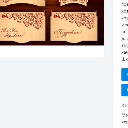
пр
ко
кр
Ис
со
дл
за
на
Шк
Ка
Ме
че