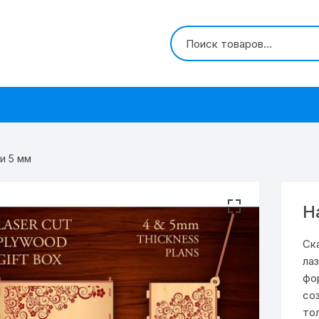
и 5 мм
Н
Ск
ла
фо
со
то