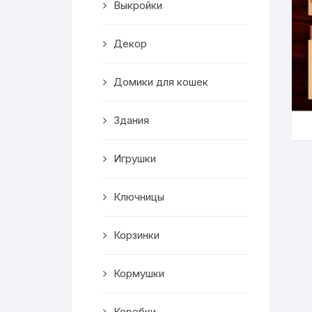
Выкройки
Корзинки
Декор
Часы
Домики для кошек
Рамки для фото
Здания
Светильники
Игрушки
Подставки
Мини бары
Ключницы
Шкатулки
Корзинки
Коробки
Кормушки
Фигуры
Коробки