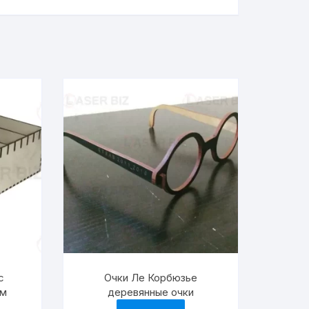
с
Очки Ле Корбюзье
мм
деревянные очки