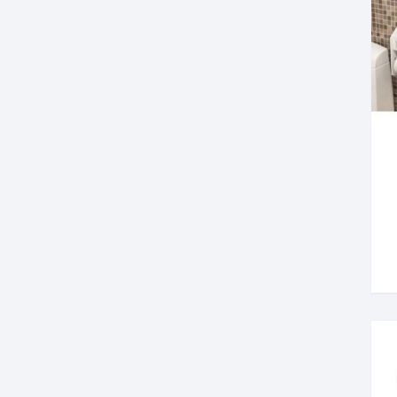
Салфетницы
Декор
Ключницы
Транспорт
Топперы
Чайные домики
Сувениры
Домики для кошек
Кухня