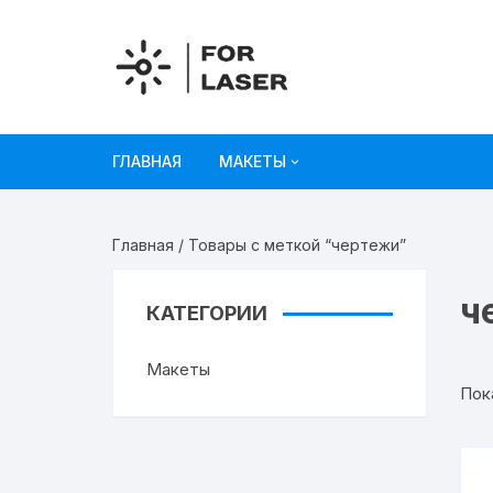
Перейти
к
содержимому
ГЛАВНАЯ
МАКЕТЫ
Рисунки
Главная
/ Товары с меткой “чертежи”
Украшения и декор
ч
КАТЕГОРИИ
Игрушки
Макеты
Органайзеры
Пок
Коробки из картона
Мебель